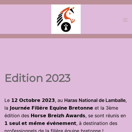
Aller
au
contenu
Edition 2023
Le 𝟭𝟮 𝗢𝗰𝘁𝗼𝗯𝗿𝗲 𝟮𝟬𝟮𝟯, au
Haras National de Lamballe
,
la 𝗝𝗼𝘂𝗿𝗻𝗲́𝗲 𝗙𝗶𝗹𝗶𝗲̀𝗿𝗲 𝗘𝗾𝘂𝗶𝗻𝗲 𝗕𝗿𝗲𝘁𝗼𝗻𝗻𝗲 et la 3ème
édition des 𝗛𝗼𝗿𝘀𝗲 𝗕𝗿𝗲𝗶𝘇𝗵 𝗔𝘄𝗮𝗿𝗱𝘀, se sont réunis en
𝟭 𝘀𝗲𝘂𝗹 𝗲𝘁 𝗺𝗲̂𝗺𝗲 𝗲́𝘃𝗲̀𝗻𝗲𝗺𝗲𝗻𝘁, à destination des
professionnels de la filière équine bretonne !