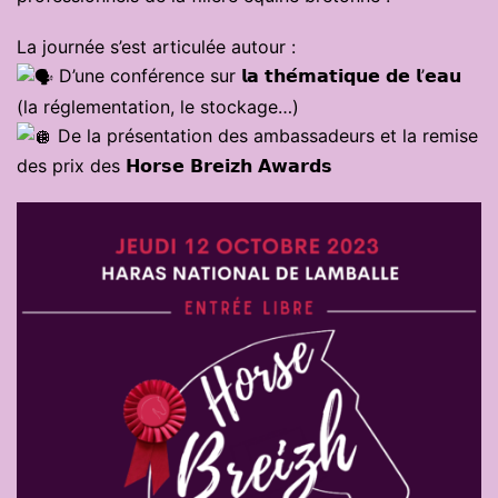
La journée s’est articulée autour :
D’une conférence sur 𝗹𝗮 𝘁𝗵𝗲́𝗺𝗮𝘁𝗶𝗾𝘂𝗲 𝗱𝗲 𝗹’𝗲𝗮𝘂
(la réglementation, le stockage…)
De la présentation des ambassadeurs et la remise
des prix des 𝗛𝗼𝗿𝘀𝗲 𝗕𝗿𝗲𝗶𝘇𝗵 𝗔𝘄𝗮𝗿𝗱𝘀